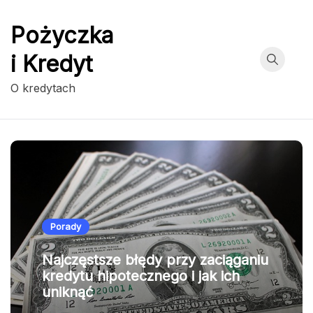
Przejdź
do
Pożyczka
treści
i Kredyt
O kredytach
Porady
Najczęstsze błędy przy zaciąganiu
kredytu hipotecznego i jak ich
uniknąć